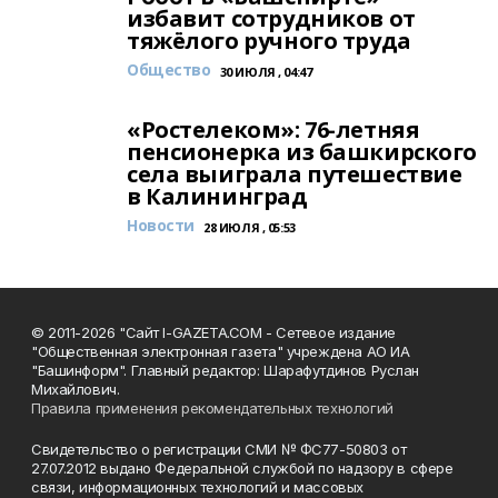
избавит сотрудников от
тяжёлого ручного труда
Общество
30 ИЮЛЯ , 04:47
«Ростелеком»: 76-летняя
пенсионерка из башкирского
села выиграла путешествие
в Калининград
Новости
28 ИЮЛЯ , 05:53
© 2011-2026 "Сайт I-GAZETA.COM - Сетевое издание
"Общественная электронная газета" учреждена АО ИА
"Башинформ". Главный редактор: Шарафутдинов Руслан
Михайлович.
Правила применения рекомендательных технологий
Свидетельство о регистрации СМИ № ФС77-50803 от
27.07.2012 выдано Федеральной службой по надзору в сфере
связи, информационных технологий и массовых