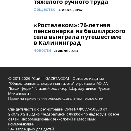
тяжёлого ручного труда
Общество
30 ИЮЛЯ , 04:47
«Ростелеком»: 76-летняя
пенсионерка из башкирского
села выиграла путешествие
в Калининград
Новости
28 ИЮЛЯ , 05:53
© 2011-2026 "Сайт I-GAZETA.COM - Сетевое издание
"Общественная электронная газета" учреждена АО ИА
"Башинформ". Главный редактор: Шарафутдинов Руслан
Михайлович.
Правила применения рекомендательных технологий
Свидетельство о регистрации СМИ № ФС77-50803 от
27.07.2012 выдано Федеральной службой по надзору в сфере
связи, информационных технологий и массовых
коммуникаций.
18+ запрещено для детей.