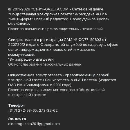
© 2011-2026 "Сайт I-GAZETA.COM - Сетевое издание
"Общественная электронная газета" учреждена АО ИА
"Башинформ". Главный редактор: Шарафутдинов Руслан
Михайлович.
Правила применения рекомендательных технологий
Свидетельство о регистрации СМИ № ФС77-50803 от
27.07.2012 выдано Федеральной службой по надзору в сфере
связи, информационных технологий и массовых
коммуникаций.
18+ запрещено для детей.
Об использовании персональных данных
Общественная электрогазета - правопреемница первой
электронной газеты Башкортостана «БАШвестЪ» (издается
ОАО ИА «Башинформ» с 2001 года).
Правила использования материалов «Общественной
электронной газеты»
Телефон
(347) 272-93-65, 273-32-62
Эл. почта
electrogazeta2011@gmail.com