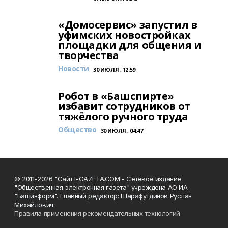
«Домосервис» запустил в
уфимских новостройках
площадки для общения и
творчества
Новости
30 ИЮЛЯ , 12:59
Робот в «Башспирте»
избавит сотрудников от
тяжёлого ручного труда
Общество
30 ИЮЛЯ , 04:47
© 2011-2026 "Сайт I-GAZETA.COM - Сетевое издание
"Общественная электронная газета" учреждена АО ИА
"Башинформ". Главный редактор: Шарафутдинов Руслан
Михайлович.
Правила применения рекомендательных технологий