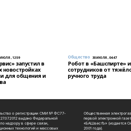
Общество
 ИЮЛЯ , 12:59
30 ИЮЛЯ , 04:47
вис» запустил в
Робот в «Башспирте» 
х новостройках
сотрудников от тяжёл
и для общения и
ручного труда
ва
льство о регистрации СМИ № ФС77-
Общественная электрогаз
 27.07.2012 выдано Федеральной
первой электронной газе
по надзору в сфере связи,
«БАШвестЪ» (издается О
ионных технологий и массовых
2001 года).