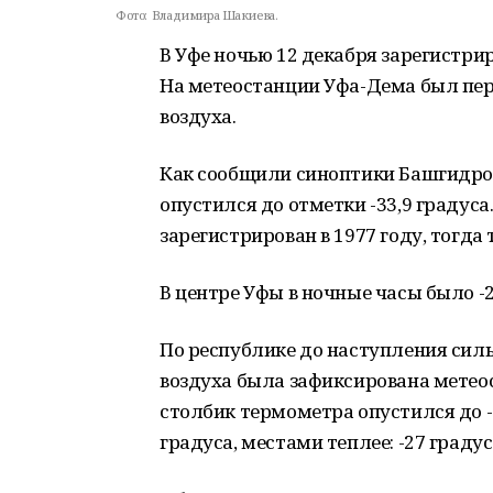
Фото:
Владимира Шакиева.
В Уфе ночью 12 декабря зарегистри
На метеостанции Уфа-Дема был п
воздуха.
Как сообщили синоптики Башгидром
опустился до отметки -33,9 градус
зарегистрирован в 1977 году, тогда 
В центре Уфы в ночные часы было -2
По республике до наступления сил
воздуха была зафиксирована метео
столбик термометра опустился до -4
градуса, местами теплее: -27 градус