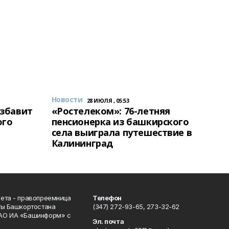
Новости
28 ИЮЛЯ , 05:53
избавит
«Ростелеком»: 76-летняя
ого
пенсионерка из башкирского
села выиграла путешествие в
Калининград
ета - правопреемница
Телефон
ты Башкортостана
(347) 272-93-65, 273-32-62
АО ИА «Башинформ» с
Эл. почта