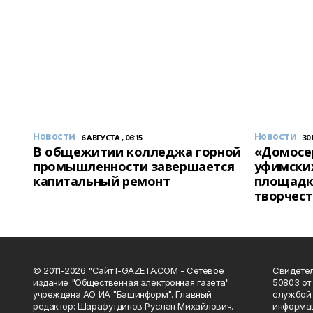
Новости
Новости
6 АВГУСТА , 06:15
30
В общежитии колледжа горной
«Домосер
промышленности завершается
уфимски
капитальный ремонт
площадк
творчест
© 2011-2026 "Сайт I-GAZETA.COM - Сетевое
Свидете
издание "Общественная электронная газета"
50803 от
учреждена АО ИА "Башинформ". Главный
службой 
редактор: Шарафутдинов Руслан Михайлович.
информац