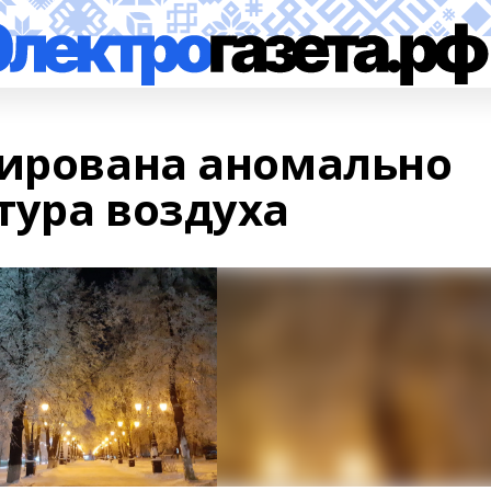
рирована аномально
тура воздуха