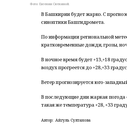
Фото:
Евгении Сюткиной.
В Башкирии будет жарко. С прогноз
синоптики Башгидромета.
По информации региональной мете
кратковременные дожди, грозы, ноч
В ночное время будет +13,+18 граду
воздух прогреется до +28,+33 градус
Ветер прогнозируется юго-западны
В последующие дни жаркая погода 
такая же температура +28, +33 граду
Автор:
Айгуль Султанова