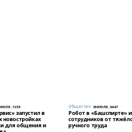
Общество
 ИЮЛЯ , 12:59
30 ИЮЛЯ , 04:47
вис» запустил в
Робот в «Башспирте» 
х новостройках
сотрудников от тяжёл
и для общения и
ручного труда
ва