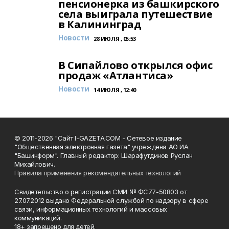
пенсионерка из башкирского
села выиграла путешествие
в Калининград
Новости
28 ИЮЛЯ , 05:53
В Сипайлово открылся офис
продаж «Атлантиса»
Новости
14 ИЮЛЯ , 12:40
© 2011-2026 "Сайт I-GAZETA.COM - Сетевое издание
"Общественная электронная газета" учреждена АО ИА
"Башинформ". Главный редактор: Шарафутдинов Руслан
Михайлович.
Правила применения рекомендательных технологий
Свидетельство о регистрации СМИ № ФС77-50803 от
27.07.2012 выдано Федеральной службой по надзору в сфере
связи, информационных технологий и массовых
коммуникаций.
18+ запрещено для детей.