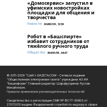
«Домосервис» запустил в
уфимских новостройках
площадки для общения и
творчества
Новости
30 ИЮЛЯ , 12:59
Робот в «Башспирте»
избавит сотрудников от
тяжёлого ручного труда
Общество
30 ИЮЛЯ , 04:47
© 2011-2026 "Сайт I-GAZETA.COM - Сетевое издание
"Общественная электронная газета" учреждена АО ИА
"Башинформ". Главный редактор: Шарафутдинов Руслан
Михайлович.
Правила применения рекомендательных технологий
Свидетельство о регистрации СМИ № ФС77-50803 от
27.07.2012 выдано Федеральной службой по надзору в сфере