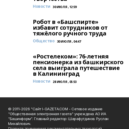
Новости
30 ИЮЛЯ , 12:59
Робот в «Башспирте»
избавит сотрудников от
тяжёлого ручного труда
Общество
30 ИЮЛЯ , 04:47
«Ростелеком»: 76-летняя
пенсионерка из башкирского
села выиграла путешествие
в Калининград
Новости
28 ИЮЛЯ , 05:53
© 2011-2026 "Сайт I-GAZETA.COM - Сетевое издание
"Общественная электронная газета" учреждена АО ИА
"Башинформ". Главный редактор: Шарафутдинов Руслан
Михайлович.
Правила применения рекомендательных технологий