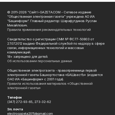
© 2011-2026 "Сайт I-GAZETA.COM - Сетевое издание
"Общественная электронная газета" учреждена АО ИА
"Башинформ". Главный редактор: Шарафутдинов Руслан
Михайлович.
Правила применения рекомендательных технологий
Свидетельство о регистрации СМИ № ФС77-50803 от
27.07.2012 выдано Федеральной службой по надзору в сфере
связи, информационных технологий и массовых
коммуникаций.
18+ запрещено для детей.
Об использовании персональных данных
Общественная электрогазета - правопреемница первой
электронной газеты Башкортостана «БАШвестЪ» (издается
ОАО ИА «Башинформ» с 2001 года).
Правила использования материалов «Общественной
электронной газеты»
Телефон
(347) 272-93-65, 273-32-62
Эл. почта
electrogazeta2011@gmail.com