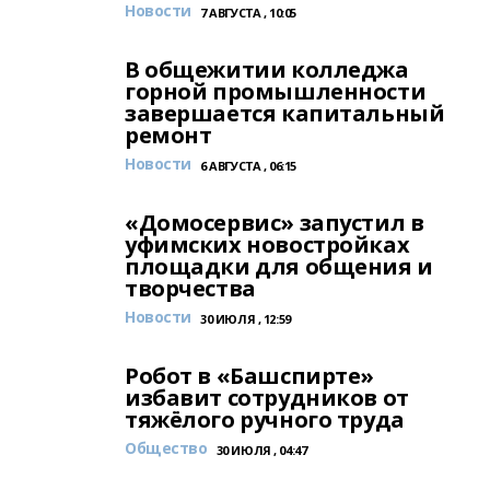
Новости
7 АВГУСТА , 10:05
В общежитии колледжа
горной промышленности
завершается капитальный
ремонт
Новости
6 АВГУСТА , 06:15
«Домосервис» запустил в
уфимских новостройках
площадки для общения и
творчества
Новости
30 ИЮЛЯ , 12:59
Робот в «Башспирте»
избавит сотрудников от
тяжёлого ручного труда
Общество
30 ИЮЛЯ , 04:47