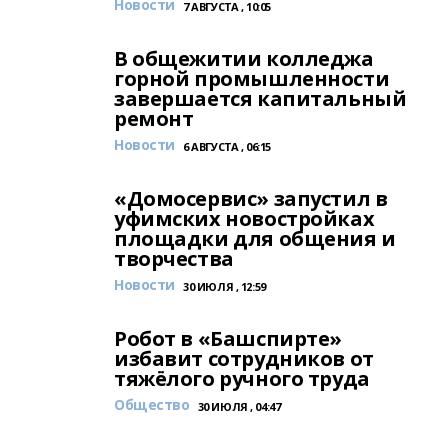
Новости
7 АВГУСТА , 10:05
В общежитии колледжа
горной промышленности
завершается капитальный
ремонт
Новости
6 АВГУСТА , 06:15
«Домосервис» запустил в
уфимских новостройках
площадки для общения и
творчества
Новости
30 ИЮЛЯ , 12:59
Робот в «Башспирте»
избавит сотрудников от
тяжёлого ручного труда
Общество
30 ИЮЛЯ , 04:47