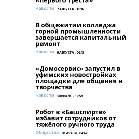
«Первого Треста»
Новости
7 АВГУСТА , 10:05
В общежитии колледжа
горной промышленности
завершается капитальный
ремонт
Новости
6 АВГУСТА , 06:15
«Домосервис» запустил в
уфимских новостройках
площадки для общения и
творчества
Новости
30 ИЮЛЯ , 12:59
Робот в «Башспирте»
избавит сотрудников от
тяжёлого ручного труда
Общество
30 ИЮЛЯ , 04:47