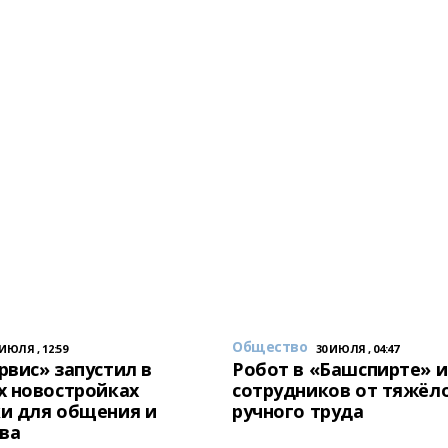
Общество
 ИЮЛЯ , 12:59
30 ИЮЛЯ , 04:47
вис» запустил в
Робот в «Башспирте» 
х новостройках
сотрудников от тяжёл
и для общения и
ручного труда
ва