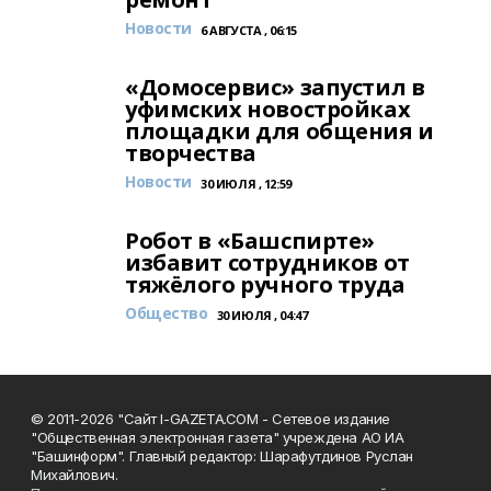
Новости
6 АВГУСТА , 06:15
«Домосервис» запустил в
уфимских новостройках
площадки для общения и
творчества
Новости
30 ИЮЛЯ , 12:59
Робот в «Башспирте»
избавит сотрудников от
тяжёлого ручного труда
Общество
30 ИЮЛЯ , 04:47
© 2011-2026 "Сайт I-GAZETA.COM - Сетевое издание
"Общественная электронная газета" учреждена АО ИА
"Башинформ". Главный редактор: Шарафутдинов Руслан
Михайлович.