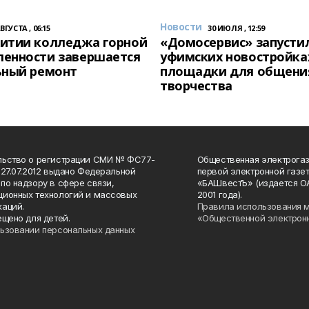
Новости
АВГУСТА , 06:15
30 ИЮЛЯ , 12:59
итии колледжа горной
«Домосервис» запустил
енности завершается
уфимских новостройка
ьный ремонт
площадки для общени
творчества
льство о регистрации СМИ № ФС77-
Общественная электрогаз
 27.07.2012 выдано Федеральной
первой электронной газе
по надзору в сфере связи,
«БАШвестЪ» (издается О
ионных технологий и массовых
2001 года).
аций.
Правила использования 
ещено для детей.
«Общественной электрон
ьзовании персональных данных