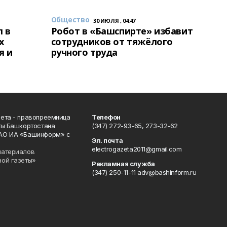
Общество
30 ИЮЛЯ , 04:47
 в
Робот в «Башспирте» избавит
х
сотрудников от тяжёлого
я и
ручного труда
ета - правопреемница
Телефон
ты Башкортостана
(347) 272-93-65, 273-32-62
АО ИА «Башинформ» с
Эл. почта
electrogazeta2011@gmail.com
материалов
ной газеты»
Рекламная служба
(347) 250-11-11 adv@bashinform.ru