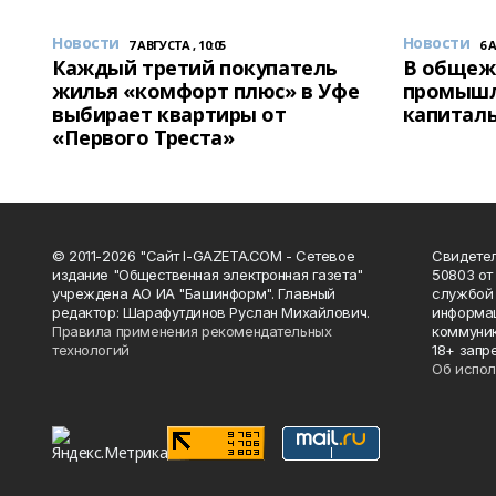
Новости
Новости
7 АВГУСТА , 10:05
6 
Каждый третий покупатель
В общеж
жилья «комфорт плюс» в Уфе
промышл
выбирает квартиры от
капитал
«Первого Треста»
© 2011-2026 "Сайт I-GAZETA.COM - Сетевое
Свидете
издание "Общественная электронная газета"
50803 от
учреждена АО ИА "Башинформ". Главный
службой 
редактор: Шарафутдинов Руслан Михайлович.
информац
Правила применения рекомендательных
коммуник
технологий
18+ запр
Об испол