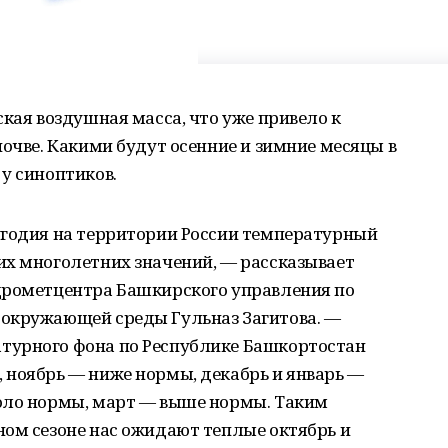
ская воздушная масса, что уже привело к
почве. Какими будут осенние и зимние месяцы в
у синоптиков.
угодия на территории России температурный
их многолетних значений, — рассказывает
дрометцентра Башкирского управления по
окружающей среды Гульназ Загитова. —
турного фона по Республике Башкортостан
 ноябрь — ниже нормы, декабрь и январь —
оло нормы, март — выше нормы. Таким
ном сезоне нас ожидают теплые октябрь и