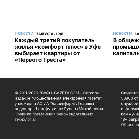
Новости
Новости
7 АВГУСТА , 10:05
6 
Каждый третий покупатель
В общеж
жилья «комфорт плюс» в Уфе
промышл
выбирает квартиры от
капитал
«Первого Треста»
© 2011-2026 "Сайт I-GAZETA.COM - Сетевое
Свидете
издание "Общественная электронная газета"
50803 от
учреждена АО ИА "Башинформ". Главный
службой 
редактор: Шарафутдинов Руслан Михайлович.
информац
Правила применения рекомендательных
коммуник
технологий
18+ запр
Об испол