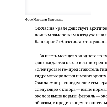
Фото Мариуки Григораш.
Сейчас на Урале действует арктиче
ночным заморозкам в воздухе и на 
Башкирии? «Электрогазета» узнала 
— За шесть месяцев холодного пол
фон ожидается около и выше средн
«Электрогазете» представитель Ги
гидрометеорологии и мониторингу 
Ожидаемое распределение темпера
следующее: октябрь — выше нормы,
около и выше нормы, февраль — ок
образом, в предстоящем отопитель