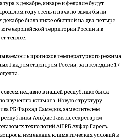
тура в декабре, январе и феврале будут
в прошлом году осень и начало зимы были
и декабре была ниже обычной на два-четыре
а юге европейской территории России и в
ет теплее.
дываемость прогнозов температурного режима
ых Гидрометцентром России, за последние 17
оцента.
 совсем недавно в нашей республике была
по изучению климата. Новую структуру
ства РБ Фархад Самедов, заместителем
 республики Альфис Гаязов, секретарем —
тегазовых технологий АН РБ Ауфар Гареев.
вопросы изменения климатических условий в