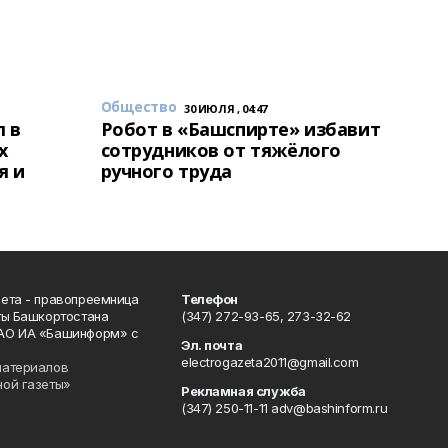
Общество
30 ИЮЛЯ , 04:47
 в
Робот в «Башспирте» избавит
х
сотрудников от тяжёлого
я и
ручного труда
ета - правопреемница
Телефон
ты Башкортостана
(347) 272-93-65, 273-32-62
АО ИА «Башинформ» с
Эл. почта
electrogazeta2011@gmail.com
материалов
ной газеты»
Рекламная служба
(347) 250-11-11 adv@bashinform.ru