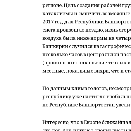
регионе. Цель создания рабочей г
катаклизмы и смягчить возможные н
2017 год для Республики Башкорто
снега произошло поздно, июнь ого
воздуха была ниже нормы на четыре-
Башкирии случился катастрофическ
несколько часов в центральной час
(произошло столкновение теплых и
местные, локальные вихри, что и с
По данным климатологов, несмотря
республику уже настигло глобальн
по Республике Башкортостан увелич
Интересно, что в Европе ближайшая
сто лет. Как считают специалисты