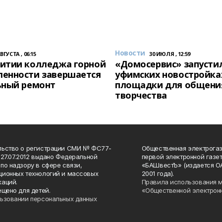
Новости
АВГУСТА , 06:15
30 ИЮЛЯ , 12:59
итии колледжа горной
«Домосервис» запустил
енности завершается
уфимских новостройка
ьный ремонт
площадки для общени
творчества
льство о регистрации СМИ № ФС77-
Общественная электрогаз
 27.07.2012 выдано Федеральной
первой электронной газе
по надзору в сфере связи,
«БАШвестЪ» (издается О
ионных технологий и массовых
2001 года).
аций.
Правила использования 
ещено для детей.
«Общественной электрон
ьзовании персональных данных