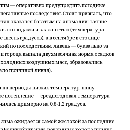
руппы — оперативно предупредить погодные
егативные последствия. Стоит признать, что
стан оказался богатым на аномалии: таяние
рчил холодами и влажностью (температура
шесть градусов), а в сентябре в столице
ий по последствиям ливень — буквально за
ти города выпала двухмесячная норма осадков
 холодных воздушных масс, образовались
тало причиной ливня).
 на периоды низких температур, нашу
ое потепление — среднегодовая температура
илась примерно на 0,8-1,2 градуса.
 зима ожидается самой жестокой за последние
 из Великобритании, рекордные холода придут