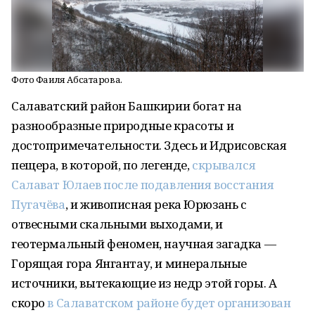
Фото Фаиля Абсатарова.
Салаватский район Башкирии богат на
разнообразные природные красоты и
достопримечательности. Здесь и Идрисовская
пещера, в которой, по легенде,
скрывался
Салават Юлаев после подавления восстания
Пугачёва
, и живописная река Юрюзань с
отвесными скальными выходами, и
геотермальный феномен, научная загадка —
Горящая гора Янгантау, и минеральные
источники, вытекающие из недр этой горы. А
скоро
в Салаватском районе будет организован