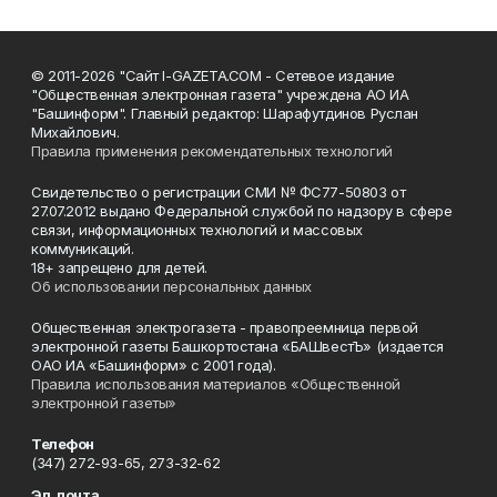
© 2011-2026 "Сайт I-GAZETA.COM - Сетевое издание
"Общественная электронная газета" учреждена АО ИА
"Башинформ". Главный редактор: Шарафутдинов Руслан
Михайлович.
Правила применения рекомендательных технологий
Свидетельство о регистрации СМИ № ФС77-50803 от
27.07.2012 выдано Федеральной службой по надзору в сфере
связи, информационных технологий и массовых
коммуникаций.
18+ запрещено для детей.
Об использовании персональных данных
Общественная электрогазета - правопреемница первой
электронной газеты Башкортостана «БАШвестЪ» (издается
ОАО ИА «Башинформ» с 2001 года).
Правила использования материалов «Общественной
электронной газеты»
Телефон
(347) 272-93-65, 273-32-62
Эл. почта