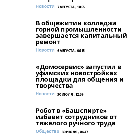
Новости
7 АВГУСТА , 10:05
В общежитии колледжа
горной промышленности
завершается капитальный
ремонт
Новости
6 АВГУСТА , 06:15
«Домосервис» запустил в
уфимских новостройках
площадки для общения и
творчества
Новости
30 ИЮЛЯ , 12:59
Робот в «Башспирте»
избавит сотрудников от
тяжёлого ручного труда
Общество
30 ИЮЛЯ , 04:47