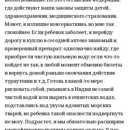
где действуют наши законы защиты детей,
здравоохранения, медицинского страхования.
Может, я излишне консервативна, но мне так
спокойнее. Если ребенок заболеет, я перейду
дорогу и куплю в соседней аптеке знакомый и
проверенный препарат; однозначно найду, где
приобрести чистую питьевую воду; если что-то
пойдет не так, в любой момент обменяю билеты
и вернусь домой раньше окончания действия
турпутевки и т.д. Готова в какой-то мере
рисковать собой, умываясь в Индии не самой
чистой водой или нырять в египетских водах,
подставляясь под укусы ядовитых морских
тварей, но ребенка такой опасности подвергнуть
не могу. Подрастет, и мы обязательно расширим
географические границы нашего отдыха. У нас