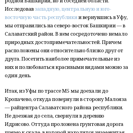
родной Башкирии, но и соседней области.
Исследовав
западную, центральную и юго-
восточную часть республики
и вернувшись в Уфу,
мы отправились на северо-восток Башкирии — в
Салаватский район. В нем сосредоточено немало
природных достопримечательностей. Причем
расположены они относительно близко друг от
друга. Посетить наиболее примечательные из
них и полюбоваться красивыми видами можно за
один день.
Итак, из Уфы по трассе М5 мы доехали до
Кропачево, откуда повернули в сторону Малояза
— райцентра Салаватского района республики.
Не доезжая до села, свернули в деревню
Идрисово. Оттуда проложена грунтовая дорога
прямо к скале, в которой находится знаменитая