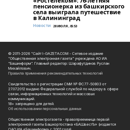
«Ростелеком»: 76-летняя
пенсионерка из башкирского
села выиграла путешествие
в Калининград
Новости
28 ИЮЛЯ , 05:53
© 2011-2026 "Сайт I-GAZETA.COM - Сетевое издание
"Общественная электронная газета" учреждена АО ИА
"Башинформ". Главный редактор: Шарафутдинов Руслан
Михайлович.
Правила применения рекомендательных технологий
Свидетельство о регистрации СМИ № ФС77-50803 от
27.07.2012 выдано Федеральной службой по надзору в сфере
связи, информационных технологий и массовых
коммуникаций.
18+ запрещено для детей.
Об использовании персональных данных
Общественная электрогазета - правопреемница первой
электронной газеты Башкортостана «БАШвестЪ» (издается
ОАО ИА «Башинформ» с 2001 года).