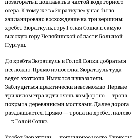
позагорать и поплавать в чистой воде горного
озера. К тому же в «Зюраткуле» у нас было
запланировано восхождение на три вершины:
хребет Зюраткуль, гору Голая Сопка и самую
высокую гору Челябинской области Большой
Нургуш.
До хребта Зюраткуль и Голой Сопки добраться
несложно. Прямо из поселка Зюраткуль туда
ведет экотропа. Имеются и указатели.
Заблудиться практически невозможно. Первые
три километра идти очень комфортно — тропа
покрыта деревянными мостками. Далее дорога
раздваивается. Прямо — тропа на хребет, налево
— к Голой Сопке.
Хребет Зюраткуль — популярное место. Туристы