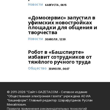
Новости
6 АВГУСТА , 06:15
«Домосервис» запустил в
уфимских новостройках
площадки для общения и
творчества
Новости
30 ИЮЛЯ , 12:59
Робот в «Башспирте»
избавит сотрудников от
тяжёлого ручного труда
Общество
30 ИЮЛЯ , 04:47
© 2011-2026 "Сайт I-GAZETA.COM - Сетевое издание
"Общественная электронная газета" учреждена АО ИА
"Башинформ". Главный редактор: Шарафутдинов Руслан
Михайлович.
Правила применения рекомендательных технологий