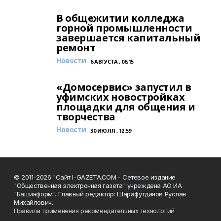
В общежитии колледжа
горной промышленности
завершается капитальный
ремонт
Новости
6 АВГУСТА , 06:15
«Домосервис» запустил в
уфимских новостройках
площадки для общения и
творчества
Новости
30 ИЮЛЯ , 12:59
© 2011-2026 "Сайт I-GAZETA.COM - Сетевое издание
"Общественная электронная газета" учреждена АО ИА
"Башинформ". Главный редактор: Шарафутдинов Руслан
Михайлович.
Правила применения рекомендательных технологий