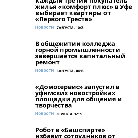
Каждый третий покупатель
жилья «комфорт плюс» в Уфе
выбирает квартиры от
«Первого Треста»
Новости
7 АВГУСТА , 10:05
В общежитии колледжа
горной промышленности
завершается капитальный
ремонт
Новости
6 АВГУСТА , 06:15
«Домосервис» запустил в
уфимских новостройках
площадки для общения и
творчества
Новости
30 ИЮЛЯ , 12:59
Робот в «Башспирте»
избавит сотрудников от