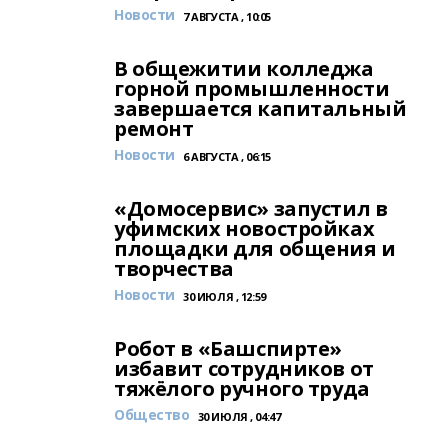
Новости
7 АВГУСТА , 10:05
В общежитии колледжа
горной промышленности
завершается капитальный
ремонт
Новости
6 АВГУСТА , 06:15
«Домосервис» запустил в
уфимских новостройках
площадки для общения и
творчества
Новости
30 ИЮЛЯ , 12:59
Робот в «Башспирте»
избавит сотрудников от
тяжёлого ручного труда
Общество
30 ИЮЛЯ , 04:47