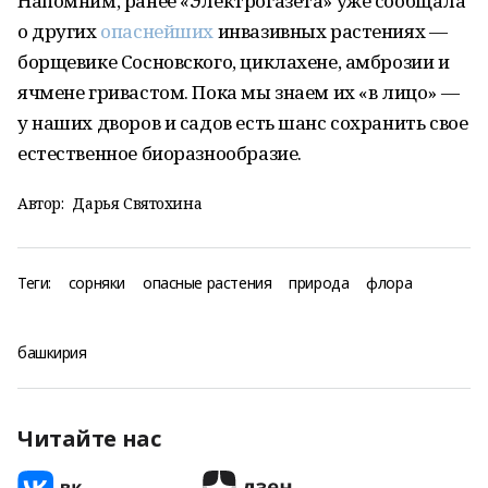
Напомним, ранее «Электрогазета» уже сообщала
о других
опаснейших
инвазивных растениях —
борщевике Сосновского, циклахене, амброзии и
ячмене гривастом. Пока мы знаем их «в лицо» —
у наших дворов и садов есть шанс сохранить свое
естественное биоразнообразие.
Автор:
Дарья Святохина
Теги:
сорняки
опасные растения
природа
флора
башкирия
Читайте нас