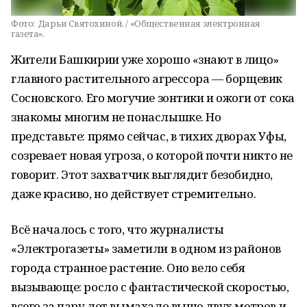
Фото:
Дарьи Святохиной. / «Общественная электронная
газета».
Жители Башкирии уже хорошо «знают в лицо»
главного растительного агрессора — борщевик
Сосновского. Его могучие зонтики и ожоги от сока
знакомы многим не понаслышке. Но
представьте: прямо сейчас, в тихих дворах Уфы,
созревает новая угроза, о которой почти никто не
говорит. Этот захватчик выглядит безобидно,
даже красиво, но действует стремительно.
Всё началось с того, что журналисты
«Электрогазеты» заметили в одном из районов
города странное растение. Оно вело себя
вызывающе: росло с фантастической скоростью,
всего за пару лет вымахало выше двух метров и