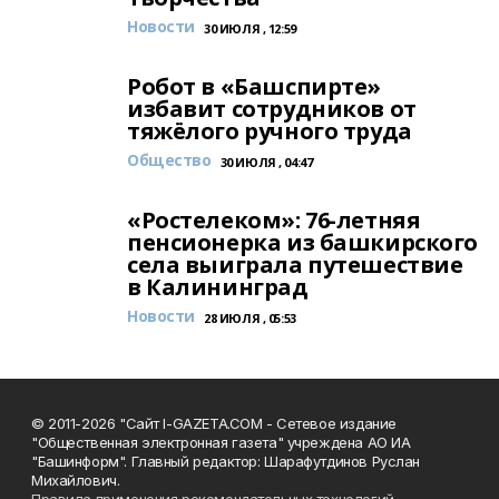
Новости
30 ИЮЛЯ , 12:59
Робот в «Башспирте»
избавит сотрудников от
тяжёлого ручного труда
Общество
30 ИЮЛЯ , 04:47
«Ростелеком»: 76-летняя
пенсионерка из башкирского
села выиграла путешествие
в Калининград
Новости
28 ИЮЛЯ , 05:53
© 2011-2026 "Сайт I-GAZETA.COM - Сетевое издание
"Общественная электронная газета" учреждена АО ИА
"Башинформ". Главный редактор: Шарафутдинов Руслан
Михайлович.