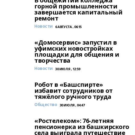
В общежитии колледжа
горной промышленности
завершается капитальный
ремонт
Новости
6 АВГУСТА , 06:15
«Домосервис» запустил в
уфимских новостройках
площадки для общения и
творчества
Новости
30 ИЮЛЯ , 12:59
Робот в «Башспирте»
избавит сотрудников от
тяжёлого ручного труда
Общество
30 ИЮЛЯ , 04:47
«Ростелеком»: 76-летняя
пенсионерка из башкирского
села выиграла путешествие