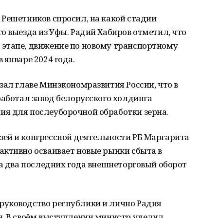
 Решетников спросил, на какой стадии
о выезда из Уфы. Радий Хабиров отметил, что
этапе, движение по новому транспортному
 январе 2024 года.
зал главе Минэкономразвития России, что в
работал завод белорусского холдинга
я для послеуборочной обработки зерна.
ей и конгрессной деятельности РБ Маргарита
активно осваивает новые рынки сбыта в
За два последних года внешнеторговый оборот
руководство республики и лично Радия
я. В своём выступлении министр уделил