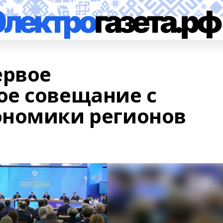
ервое
е совещание с
ономики регионов