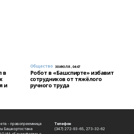
Общество
30 ИЮЛЯ , 04:47
 в
Робот в «Башспирте» избавит
х
сотрудников от тяжёлого
я и
ручного труда
ета - правопреемница
Телефон
ты Башкортостана
(347) 272-93-65, 273-32-62
АО ИА «Башинформ» с