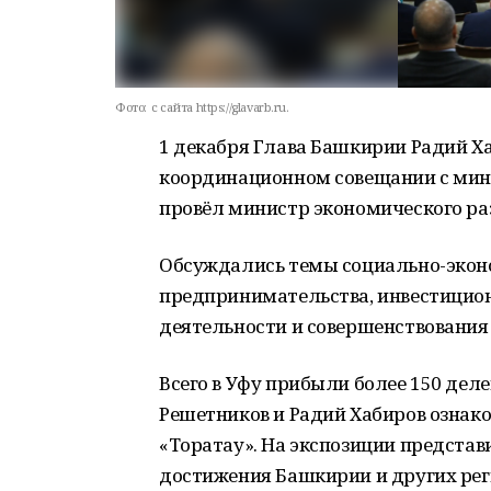
Фото:
c сайта https://glavarb.ru.
1 декабря Глава Башкирии Радий Х
координационном совещании с мини
провёл министр экономического ра
Обсуждались темы социально-экон
предпринимательства, инвестицио
деятельности и совершенствования
Всего в Уфу прибыли более 150 деле
Решетников и Радий Хабиров ознако
«Торатау». На экспозиции предста
достижения Башкирии и других рег