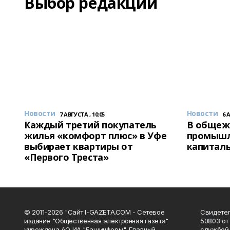
Выбор редакции
Новости
Новости
7 АВГУСТА , 10:05
6 
Каждый третий покупатель
В общеж
жилья «комфорт плюс» в Уфе
промышл
выбирает квартиры от
капитал
«Первого Треста»
© 2011-2026 "Сайт I-GAZETA.COM - Сетевое
Свидете
издание "Общественная электронная газета"
50803 от
учреждена АО ИА "Башинформ". Главный
службой 