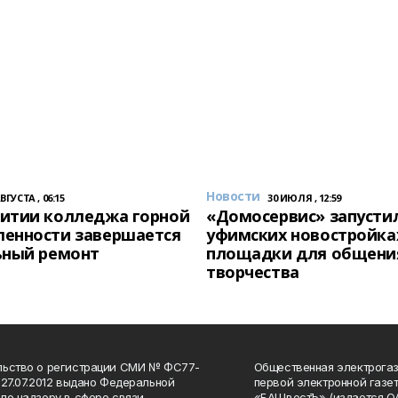
Новости
АВГУСТА , 06:15
30 ИЮЛЯ , 12:59
итии колледжа горной
«Домосервис» запустил
енности завершается
уфимских новостройка
ьный ремонт
площадки для общени
творчества
льство о регистрации СМИ № ФС77-
Общественная электрогаз
 27.07.2012 выдано Федеральной
первой электронной газе
по надзору в сфере связи,
«БАШвестЪ» (издается О