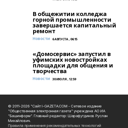
В общежитии колледжа
горной промышленности
завершается капитальный
ремонт
Новости
6 АВГУСТА , 06:15
«Домосервис» запустил в
уфимских новостройках
площадки для общения и
творчества
Новости
30 ИЮЛЯ , 12:59
© 2011-2026 "Сайт I-GAZETA.COM - Сетевое издание
"Общественная электронная газета" учреждена АО ИА
"Башинформ". Главный редактор: Шарафутдинов Руслан
Михайлович.
Правила применения рекомендательных технологий