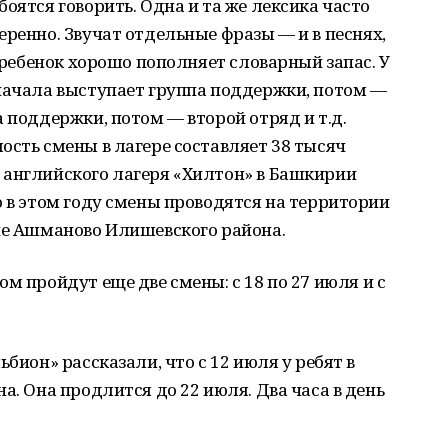
оятся говорить. Одна и та же лексика часто
еренно. Звучат отдельные фразы — и в песнях,
у ребенок хорошо пополняет словарный запас. У
Сначала выступает группа поддержки, потом —
 поддержки, потом — второй отряд и т.д.
ость смены в лагере составляет 38 тысяч
 английского лагеря «Хилтон» в Башкирии
о в этом году смены проводятся на территории
вне Ашманово Илишевского района.
м пройдут еще две смены: с 18 по 27 июля и с
ьбион» рассказали, что с 12 июля у ребят в
а. Она продлится до 22 июля. Два часа в день