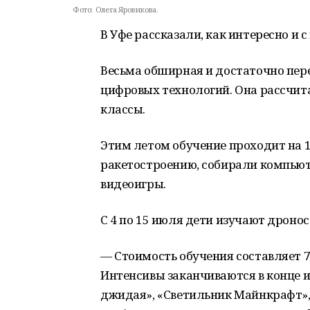
Фото:
Олега Яровикова.
В Уфе рассказали, как интересно и 
Весьма обширная и достаточно пер
цифровых технологий. Она рассчит
классы.
Этим летом обучение проходит на 1
ракетостроению, собирали компью
видеоигры.
С 4 по 15 июля дети изучают дроно
— Стоимость обучения составляет 75
Интенсивы заканчиваются в конце и
джидая», «Светильник Майнкрафт»,