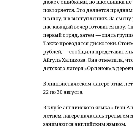
даже с ошибками, но школьники не б
повторяется. Это делается преднам
и в шоу, и в выступлениях. За смен
нас каждый вечер готовится шоу. 
первый отряд, затем — опять группа
Также проводятся дискотеки. Стоим
рублей, — сообщила представитель
Айгуль Халикова. Она отметила, чт
детского лагеря «Орленок» в дере
В лингвистическом лагере этим лето
22 по 30 августа.
В клубе английского языка «Твой Ал
летнем лагере началась третья смен
занимаются английским языком.