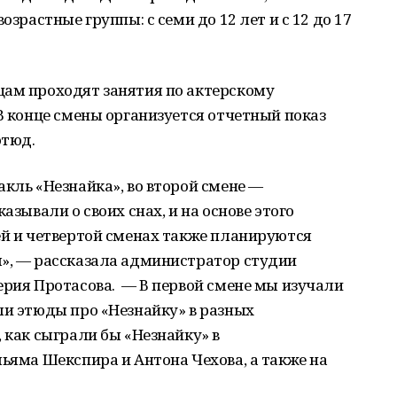
озрастные группы: с семи до 12 лет и с 12 до 17
цам проходят занятия по актерскому
 В конце смены организуется отчетный показ
этюд.
акль «Незнайка», во второй смене —
азывали о своих снах, и на основе этого
ей и четвертой сменах также планируются
м», — рассказала администратор студии
ерия Протасова. — В первой смене мы изучали
ли этюды про «Незнайку» в разных
 как сыграли бы «Незнайку» в
льяма Шекспира и Антона Чехова, а также на