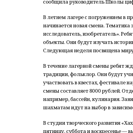
сообщила руководитель Школы циф
В летнем лагере с погружением в п
начинается новая смена. Тематика э
исследователь, изобретатель». Ребя
объекты. Они будут изучать истори
Следующая неделя посвящена миру
В течение лагерной смены ребят жд
традиции, фольклор. Они будут уч
участвовать в квестах, фестивале 
смены составляет 8000 рублей. От
например, бассейн, кулинария. Зан
шахматам идут на выбор в зависимо
В студии творческого развития «Ха
пятницу, суббота и воскресенье — вы