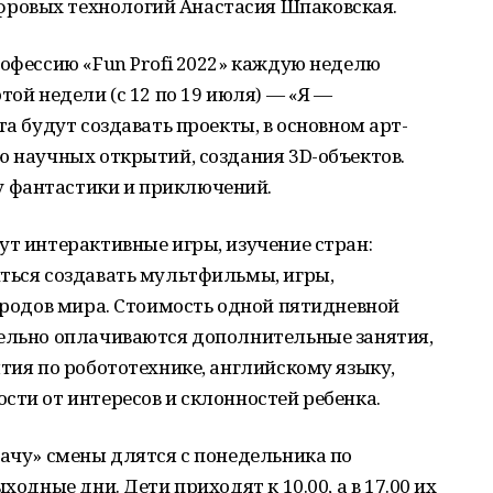
ровых технологий Анастасия Шпаковская.
рофессию «Fun Profi 2022» каждую неделю
той недели (с 12 по 19 июля) — «Я —
та будут создавать проекты, в основном арт-
ю научных открытий, создания 3D-объектов.
 фантастики и приключений.
ут интерактивные игры, изучение стран:
иться создавать мультфильмы, игры,
народов мира. Стоимость одной пятидневной
дельно оплачиваются дополнительные занятия,
ятия по робототехнике, английскому языку,
сти от интересов и склонностей ребенка.
хачу» смены длятся с понедельника по
ходные дни. Дети приходят к 10.00, а в 17.00 их