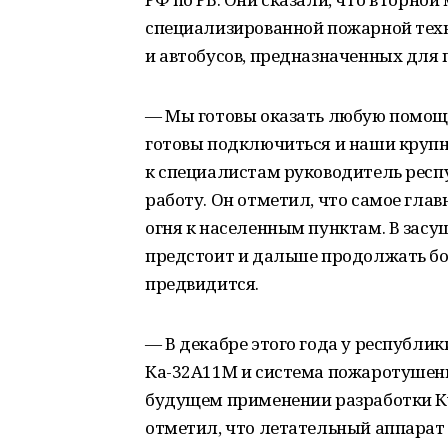
специализированной пожарной тех
и автобусов, предназначенных для 
— Мы готовы оказать любую помощь
готовы подключиться и наши круп
к специалистам руководитель респ
работу. Он отметил, что самое гла
огня к населенным пунктам. В зас
предстоит и дальше продолжать бо
предвидится.
— В декабре этого года у республи
Ка-32А11М и система пожаротушени
будущем применении разработки Ку
отметил, что летательный аппарат