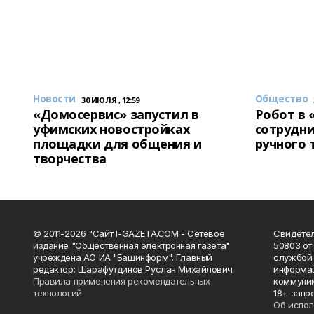
Новости
Общество
30 ИЮЛЯ , 12:59
«Домосервис» запустил в
Робот в 
уфимских новостройках
сотрудни
площадки для общения и
ручного 
творчества
© 2011-2026 "Сайт I-GAZETA.COM - Сетевое
Свидете
издание "Общественная электронная газета"
50803 от
учреждена АО ИА "Башинформ". Главный
службой 
редактор: Шарафутдинов Руслан Михайлович.
информац
Правила применения рекомендательных
коммуник
технологий
18+ запр
Об испол