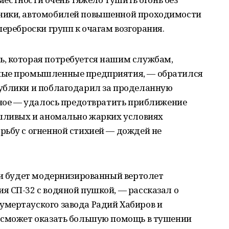
ники, автомобилей повышенной проходимости
переброски групп к очагам возгорания.
, которая потребуется нашим службам,
ные промышленные предприятия, — обратился
ублики и поблагодарил за проделанную
вное — удалось предотвратить приближение
ушливых и аномально жарких условиях
рьбу с огненной стихией — дождей не
ки будет модернизированный вертолет
я СП-32 с водяной пушкой, — рассказал о
мертауского завода Радий Хабиров и
 сможет оказать большую помощь в тушении