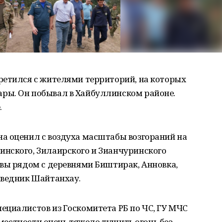
ретился с жителями территорий, на которых
ры. Он побывал в Хайбуллинском районе.
.
а оценил с воздуха масштабы возгораний на
нского, Зилаирского и Зианчуринского
ивы рядом с деревнями Биштирак, Анновка,
оведник Шайтанхау.
ециалистов из Госкомитета РБ по ЧС, ГУ МЧС
й местности очень тяжело тушить огонь без