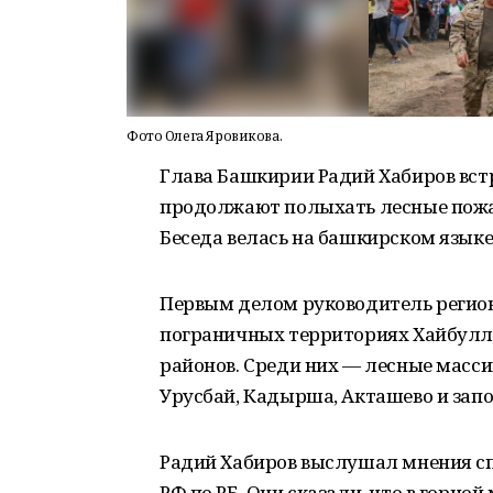
Фото Олега Яровикова.
Глава Башкирии Радий Хабиров вст
продолжают полыхать лесные пожа
Беседа велась на башкирском языке
Первым делом руководитель регион
пограничных территориях Хайбулли
районов. Среди них — лесные масс
Урусбай, Кадырша, Акташево и зап
Радий Хабиров выслушал мнения сп
РФ по РБ. Они сказали, что в горно