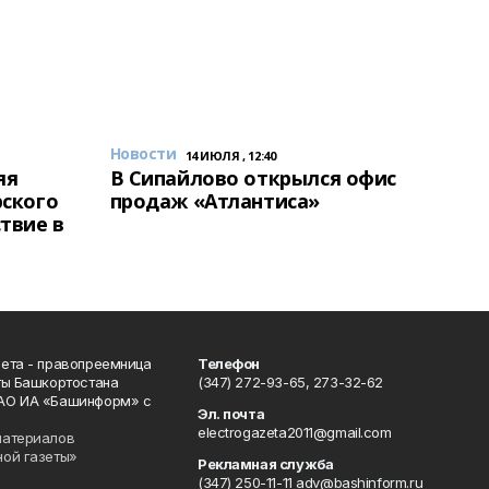
Новости
14 ИЮЛЯ , 12:40
яя
В Сипайлово открылся офис
рского
продаж «Атлантиса»
твие в
ета - правопреемница
Телефон
ты Башкортостана
(347) 272-93-65, 273-32-62
АО ИА «Башинформ» с
Эл. почта
electrogazeta2011@gmail.com
материалов
ной газеты»
Рекламная служба
(347) 250-11-11 adv@bashinform.ru