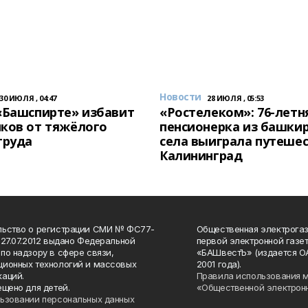
Новости
30 ИЮЛЯ , 04:47
28 ИЮЛЯ , 05:53
«Башспирте» избавит
«Ростелеком»: 76-летн
ков от тяжёлого
пенсионерка из башки
труда
села выиграла путешес
Калининград
льство о регистрации СМИ № ФС77-
Общественная электрогаз
 27.07.2012 выдано Федеральной
первой электронной газе
по надзору в сфере связи,
«БАШвестЪ» (издается О
ионных технологий и массовых
2001 года).
аций.
Правила использования 
ещено для детей.
«Общественной электрон
ьзовании персональных данных