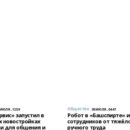
Общество
 ИЮЛЯ , 12:59
30 ИЮЛЯ , 04:47
вис» запустил в
Робот в «Башспирте» 
х новостройках
сотрудников от тяжёл
и для общения и
ручного труда