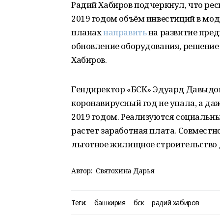
Радий Хабиров подчеркнул, что рес
2019 годом объём инвестиций в мо
планах
направить
на развитие пред
обновление оборудования, решение 
Хабиров.
Гендиректор «БСК» Эдуард Давыдов
коронавирусный год не упала, а да
2019 годом. Реализуются социальны
растет заработная плата. Совместн
льготное жилищное строительство 
Автор:
Святохина Дарья
Теги:
башкирия
бск
радий хабиров