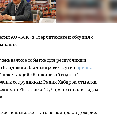
тил АО «БСК» в Стерлитамаке и обсудил с
мпании.
очень важное событие для республики и
сии Владимир Владимирович Путин
принял
 пакет акций «Башкирской содовой
речи к сотрудникам Радий Хабиров, отметив,
венности РБ, а также 11,7 процента плюс одна
ии.
ткое понимание — это не подарок, а доверие,