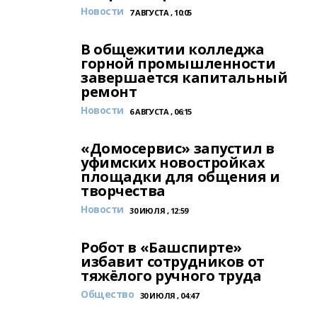
Новости
7 АВГУСТА , 10:05
В общежитии колледжа
горной промышленности
завершается капитальный
ремонт
Новости
6 АВГУСТА , 06:15
«Домосервис» запустил в
уфимских новостройках
площадки для общения и
творчества
Новости
30 ИЮЛЯ , 12:59
Робот в «Башспирте»
избавит сотрудников от
тяжёлого ручного труда
Общество
30 ИЮЛЯ , 04:47