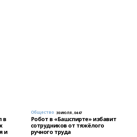
Общество
30 ИЮЛЯ , 04:47
 в
Робот в «Башспирте» избавит
х
сотрудников от тяжёлого
я и
ручного труда