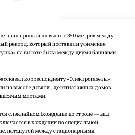
летшин прошли на высоте 350 метров между
вый рекорд, который поставили уфимские
рогулка» на высоте была между двумя башнями
рассказал корреспонденту «Электрогазеты»
ли на высоте девяти-, десятиэтажных домов.
 висячим мостами.
тся слэклайном (хождение по стропе — вид
аключается в хождении по специальной
опе, натянутой между стационарными