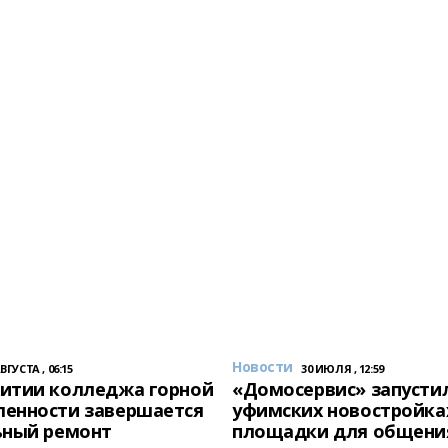
Новости
АВГУСТА , 06:15
30 ИЮЛЯ , 12:59
итии колледжа горной
«Домосервис» запустил
енности завершается
уфимских новостройка
ьный ремонт
площадки для общени