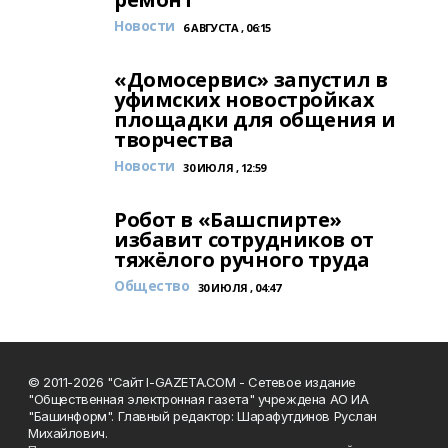
Новости
6 АВГУСТА , 06:15
«Домосервис» запустил в
уфимских новостройках
площадки для общения и
творчества
Новости
30 ИЮЛЯ , 12:59
Робот в «Башспирте»
избавит сотрудников от
тяжёлого ручного труда
Общество
30 ИЮЛЯ , 04:47
© 2011-2026 "Сайт I-GAZETA.COM - Сетевое издание
"Общественная электронная газета" учреждена АО ИА
"Башинформ". Главный редактор: Шарафутдинов Руслан
Михайлович.