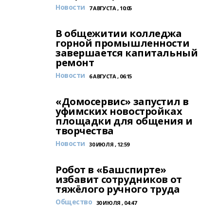
Новости
7 АВГУСТА , 10:05
В общежитии колледжа
горной промышленности
завершается капитальный
ремонт
Новости
6 АВГУСТА , 06:15
«Домосервис» запустил в
уфимских новостройках
площадки для общения и
творчества
Новости
30 ИЮЛЯ , 12:59
Робот в «Башспирте»
избавит сотрудников от
тяжёлого ручного труда
Общество
30 ИЮЛЯ , 04:47