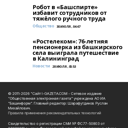
Робот в «Башспирте»
избавит сотрудников от
тяжёлого ручного труда
Общество
30 ИЮЛЯ , 04:47
«Ростелеком»: 76-летняя
пенсионерка из башкирского
села выиграла путешествие
в Калининград
Новости
28 ИЮЛЯ , 05:53
© 2011-2026 "Сайт I-GAZETA.COM - Сетевое издание
"Общественная электронная газета" учреждена АО ИА
"Башинформ". Главный редактор: Шарафутдинов Руслан
Михайлович.
Правила применения рекомендательных технологий
Свидетельство о регистрации СМИ № ФС77-50803 от