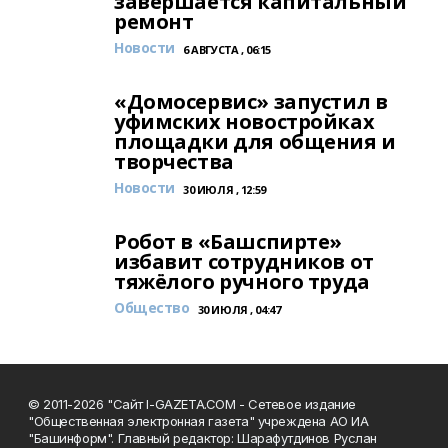
завершается капитальный
ремонт
Новости
6 АВГУСТА , 06:15
«Домосервис» запустил в
уфимских новостройках
площадки для общения и
творчества
Новости
30 ИЮЛЯ , 12:59
Робот в «Башспирте»
избавит сотрудников от
тяжёлого ручного труда
Общество
30 ИЮЛЯ , 04:47
© 2011-2026 "Сайт I-GAZETA.COM - Сетевое издание
"Общественная электронная газета" учреждена АО ИА
"Башинформ". Главный редактор: Шарафутдинов Руслан