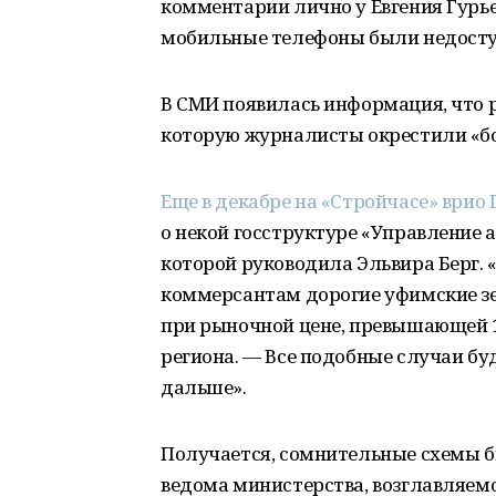
комментарии лично у Евгения Гурьев
мобильные телефоны были недост
В СМИ появилась информация, что р
которую журналисты окрестили «б
Еще в декабре на «Стройчасе» врио
о некой госструктуре «Управление
которой руководила Эльвира Берг. 
коммерсантам дорогие уфимские зе
при рыночной цене, превышающей 
региона. — Все подобные случаи бу
дальше».
Получается, сомнительные схемы б
ведома министерства, возглавляемо