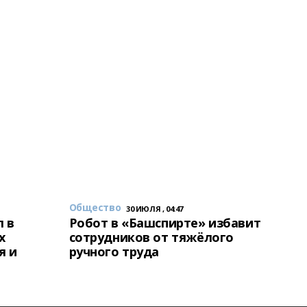
Общество
30 ИЮЛЯ , 04:47
 в
Робот в «Башспирте» избавит
х
сотрудников от тяжёлого
я и
ручного труда