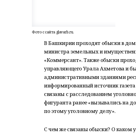
Фото с сайта glavarb.ru.
В Башкирии проходят обыски в дом
министра земельных и имущественн
«Коммерсант». Также обыски прохо
управляющего Урала Ахметова и б
административными зданиями респ
информированный источник газета 
связаны с расследованием уголовног
фигуранта ранее «вызывались на до
по этому уголовному делу».
С чем же связаны обыски? О каком 