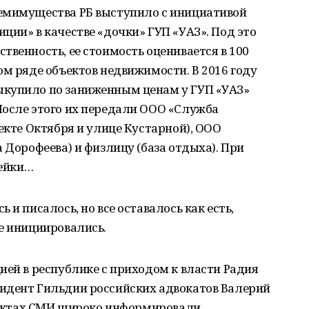
емимущества РБ выступило с инициативой
ции» в качестве «дочки» ГУП «УАЗ». Под это
твенность, ее стоимость оценивается в 100
ом ряде объектов недвижимости. В 2016 году
ыкупило по заниженным ценам у ГУП «УАЗ»
После этого их передали ООО «Служба
екте Октября и улице Кустарной), ООО
 Дорофеева) и физлицу (база отдыха). При
пейки…
 и писалось, но все оставалось как есть,
е инициировались.
ией в республике с приходом к власти Радия
идент Гильдии российских адвокатов Валерий
 фактах СМИ широко информировали