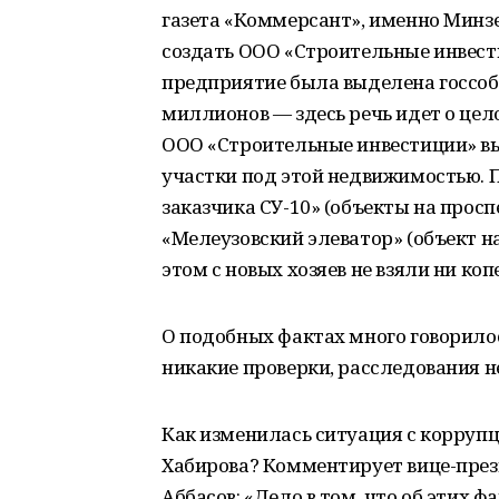
газета «Коммерсант», именно Минз
создать ООО «Строительные инвести
предприятие была выделена госсобс
миллионов — здесь речь идет о цел
ООО «Строительные инвестиции» в
участки под этой недвижимостью. 
заказчика СУ-10» (объекты на просп
«Мелеузовский элеватор» (объект на
этом с новых хозяев не взяли ни ко
О подобных фактах много говорилось
никакие проверки, расследования н
Как изменилась ситуация с коррупц
Хабирова? Комментирует вице-през
Аббасов: «Дело в том, что об этих