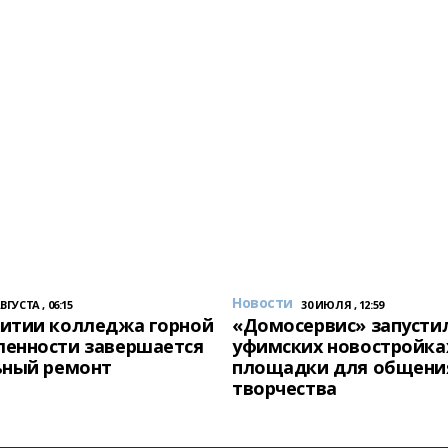
Новости
АВГУСТА , 06:15
30 ИЮЛЯ , 12:59
итии колледжа горной
«Домосервис» запустил
енности завершается
уфимских новостройка
ьный ремонт
площадки для общени
творчества