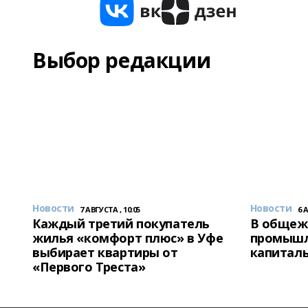
Выбор редакции
Новости
Новости
7 АВГУСТА , 10:05
6 
Каждый третий покупатель
В общеж
жилья «комфорт плюс» в Уфе
промышл
выбирает квартиры от
капитал
«Первого Треста»