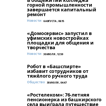
В общежитии колледжа
горной промышленности
завершается капитальный
ремонт
Новости
6 АВГУСТА , 06:15
«Домосервис» запустил в
уфимских новостройках
площадки для общения и
творчества
Новости
30 ИЮЛЯ , 12:59
Робот в «Башспирте»
избавит сотрудников от
тяжёлого ручного труда
Общество
30 ИЮЛЯ , 04:47
«Ростелеком»: 76-летняя
пенсионерка из башкирского
села выиграла путешествие