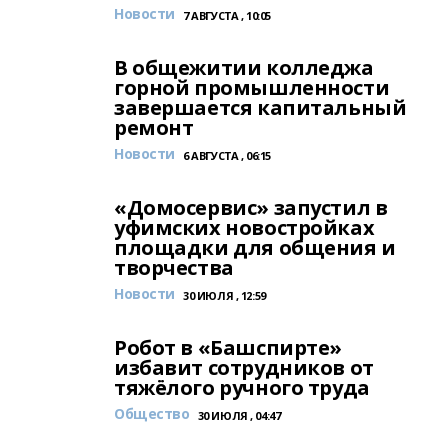
Новости
7 АВГУСТА , 10:05
В общежитии колледжа
горной промышленности
завершается капитальный
ремонт
Новости
6 АВГУСТА , 06:15
«Домосервис» запустил в
уфимских новостройках
площадки для общения и
творчества
Новости
30 ИЮЛЯ , 12:59
Робот в «Башспирте»
избавит сотрудников от
тяжёлого ручного труда
Общество
30 ИЮЛЯ , 04:47