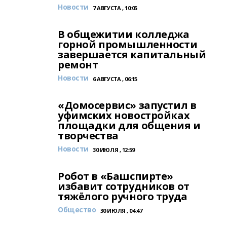
Новости
7 АВГУСТА , 10:05
В общежитии колледжа
горной промышленности
завершается капитальный
ремонт
Новости
6 АВГУСТА , 06:15
«Домосервис» запустил в
уфимских новостройках
площадки для общения и
творчества
Новости
30 ИЮЛЯ , 12:59
Робот в «Башспирте»
избавит сотрудников от
тяжёлого ручного труда
Общество
30 ИЮЛЯ , 04:47