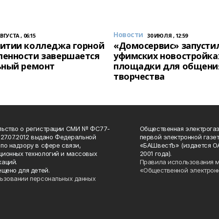
Новости
АВГУСТА , 06:15
30 ИЮЛЯ , 12:59
итии колледжа горной
«Домосервис» запустил
енности завершается
уфимских новостройка
ьный ремонт
площадки для общени
творчества
льство о регистрации СМИ № ФС77-
Общественная электрогаз
 27.07.2012 выдано Федеральной
первой электронной газе
по надзору в сфере связи,
«БАШвестЪ» (издается О
ионных технологий и массовых
2001 года).
аций.
Правила использования 
ещено для детей.
«Общественной электрон
ьзовании персональных данных