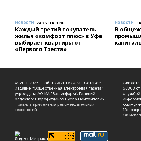
Новости
Новости
7 АВГУСТА , 10:05
6 
Каждый третий покупатель
В общеж
жилья «комфорт плюс» в Уфе
промышл
выбирает квартиры от
капитал
«Первого Треста»
© 2011-2026 "Сайт I-GAZETA.COM - Сетевое
Свидете
издание "Общественная электронная газета"
50803 от
учреждена АО ИА "Башинформ". Главный
службой 
редактор: Шарафутдинов Руслан Михайлович.
информац
Правила применения рекомендательных
коммуник
технологий
18+ запр
Об испол