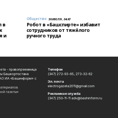
Общество
30 ИЮЛЯ , 04:47
 в
Робот в «Башспирте» избавит
х
сотрудников от тяжёлого
я и
ручного труда
ета - правопреемница
Телефон
ты Башкортостана
(347) 272-93-65, 273-32-62
АО ИА «Башинформ» с
Эл. почта
electrogazeta2011@gmail.com
материалов
ной газеты»
Рекламная служба
(347) 250-11-11 adv@bashinform.ru