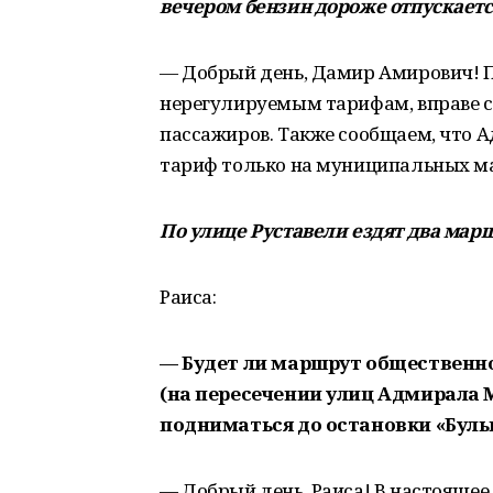
вечером бензин дороже отпускаетс
— Добрый день, Дамир Амирович! П
нерегулируемым тарифам, вправе с
пассажиров. Также сообщаем, что А
тариф только на муниципальных м
По улице Руставели ездят два мар
Раиса:
— Будет ли маршрут общественно
(на пересечении улиц Адмирала М
подниматься до остановки «Буль
— Добрый день, Раиса! В настоящее