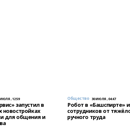
Общество
 ИЮЛЯ , 12:59
30 ИЮЛЯ , 04:47
вис» запустил в
Робот в «Башспирте» 
х новостройках
сотрудников от тяжёл
и для общения и
ручного труда
ва