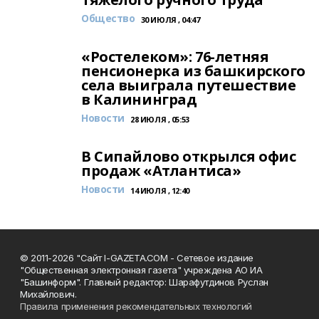
Общество
30 ИЮЛЯ , 04:47
«Ростелеком»: 76-летняя
пенсионерка из башкирского
села выиграла путешествие
в Калининград
Новости
28 ИЮЛЯ , 05:53
В Сипайлово открылся офис
продаж «Атлантиса»
Новости
14 ИЮЛЯ , 12:40
© 2011-2026 "Сайт I-GAZETA.COM - Сетевое издание
"Общественная электронная газета" учреждена АО ИА
"Башинформ". Главный редактор: Шарафутдинов Руслан
Михайлович.
Правила применения рекомендательных технологий