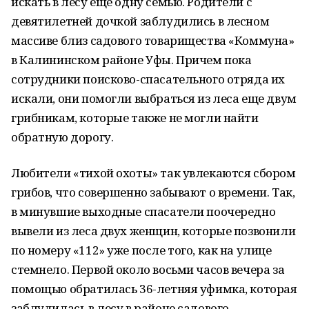
искать в лесу еще одну семью. Родители с
девятилетней дочкой заблудились в лесном
массиве близ садового товарищества «Коммуна»
в Калининском районе Уфы. Причем пока
сотрудники поисково-спасательного отряда их
искали, они помогли выбраться из леса еще двум
грибникам, которые также не могли найти
обратную дорогу.
Любители «тихой охоты» так увлекаются сбором
грибов, что совершенно забывают о времени. Так,
в минувшие выходные спасатели поочередно
вывели из леса двух женщин, которые позвонили
по номеру «112» уже после того, как на улице
стемнело. Первой около восьми часов вечера за
помощью обратилась 36-летняя уфимка, которая
заблудилась в лесу в районе садового