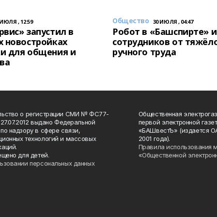
Общество
 ИЮЛЯ , 12:59
30 ИЮЛЯ , 04:47
вис» запустил в
Робот в «Башспирте» 
х новостройках
сотрудников от тяжёл
и для общения и
ручного труда
ва
льство о регистрации СМИ № ФС77-
Общественная электрогаз
 27.07.2012 выдано Федеральной
первой электронной газе
по надзору в сфере связи,
«БАШвестЪ» (издается О
ионных технологий и массовых
2001 года).
аций.
Правила использования 
ещено для детей.
«Общественной электрон
ьзовании персональных данных