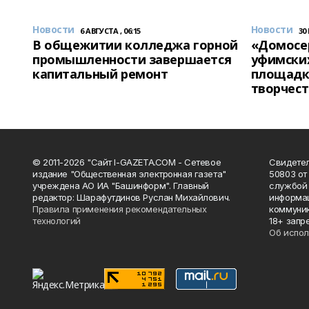
Новости
Новости
6 АВГУСТА , 06:15
30
В общежитии колледжа горной
«Домосер
промышленности завершается
уфимски
капитальный ремонт
площадк
творчест
© 2011-2026 "Сайт I-GAZETA.COM - Сетевое
Свидете
издание "Общественная электронная газета"
50803 от
учреждена АО ИА "Башинформ". Главный
службой 
редактор: Шарафутдинов Руслан Михайлович.
информац
Правила применения рекомендательных
коммуник
технологий
18+ запр
Об испол