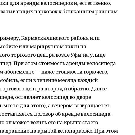
ки для аренды велосипедов и, естественно,
рехватывающих парковок к ближайшим районам
 примеру, Кармаскалинского района или
омобиле или маршрутном такси на
ого торгового центра возле Уфы на улице
сипед. При этом стоимость аренды велосипеда
ом абонементе — ниже стоимости горючего,
мобиль, если в течение месяца каждый
торгового центра в город и обратно. Далее
педе, оставляет велосипед во дворе
 место для этого), а вечером возвращается.
. составляется договор об аренде велосипеда.
то он может возить его на крыше своего
на хранение на крытой велопарковке. При этом