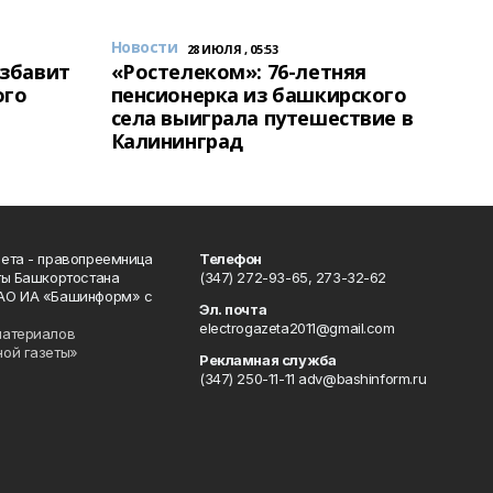
Новости
28 ИЮЛЯ , 05:53
избавит
«Ростелеком»: 76-летняя
ого
пенсионерка из башкирского
села выиграла путешествие в
Калининград
ета - правопреемница
Телефон
ты Башкортостана
(347) 272-93-65, 273-32-62
АО ИА «Башинформ» с
Эл. почта
electrogazeta2011@gmail.com
материалов
ной газеты»
Рекламная служба
(347) 250-11-11 adv@bashinform.ru