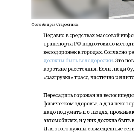
Фото Андрея Старостина.
Недавно в средствах массовой инф
транспорта РФ подготовило методи
велодорожек в городах. Согласно р
должны быть велодорожки
. Это п
короткие расстояния. Если люди бу
«разгрузка» трасс, частично решит
Пересадить горожан на велосипеды 
физическом здоровье, а для некото
надо подумать и о людях, проживаю
автомобилях, и у них должна быть в
Для этого нужны совмещённые сет