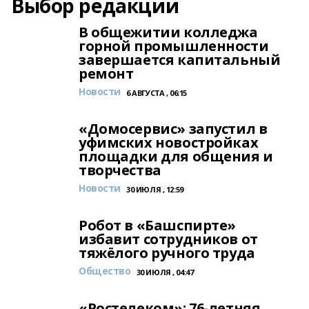
Выбор редакции
В общежитии колледжа
горной промышленности
завершается капитальный
ремонт
Новости
6 АВГУСТА , 06:15
«Домосервис» запустил в
уфимских новостройках
площадки для общения и
творчества
Новости
30 ИЮЛЯ , 12:59
Робот в «Башспирте»
избавит сотрудников от
тяжёлого ручного труда
Общество
30 ИЮЛЯ , 04:47
«Ростелеком»: 76-летняя