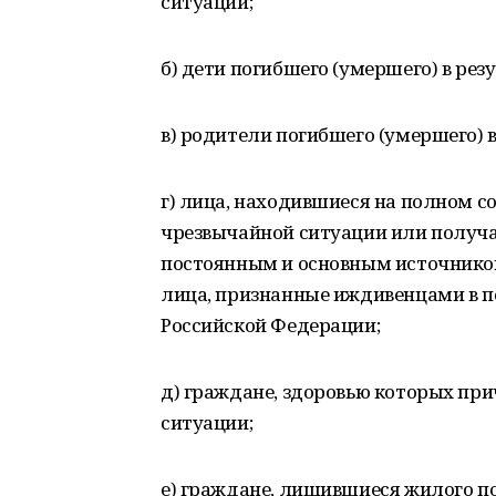
ситуации;
б) дети погибшего (умершего) в ре
в) родители погибшего (умершего) 
г) лица, находившиеся на полном с
чрезвычайной ситуации или получа
постоянным и основным источником
лица, признанные иждивенцами в п
Российской Федерации;
д) граждане, здоровью которых при
ситуации;
е) граждане, лишившиеся жилого 