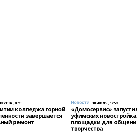
Новости
АВГУСТА , 06:15
30 ИЮЛЯ , 12:59
итии колледжа горной
«Домосервис» запустил
енности завершается
уфимских новостройка
ьный ремонт
площадки для общени
творчества