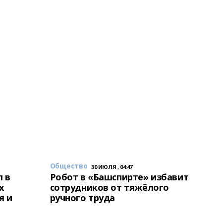
Общество
30 ИЮЛЯ , 04:47
 в
Робот в «Башспирте» избавит
х
сотрудников от тяжёлого
я и
ручного труда