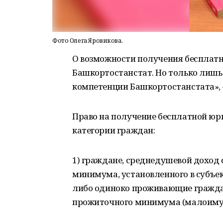
Фото Олега Яровикова.
О возможности получения бесплат
Башкортостанстат. Но только лишь 
компетенции Башкортостанстата», 
Право на получение бесплатной ю
категории граждан:
1) граждане, среднедушевой доход
минимума, установленного в субъек
либо одиноко проживающие гражда
прожиточного минимума (малоиму